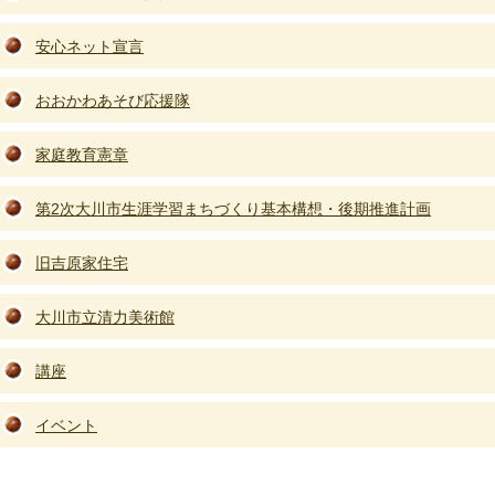
安心ネット宣言
おおかわあそび応援隊
家庭教育憲章
第2次大川市生涯学習まちづくり基本構想・後期推進計画
旧吉原家住宅
大川市立清力美術館
講座
イベント