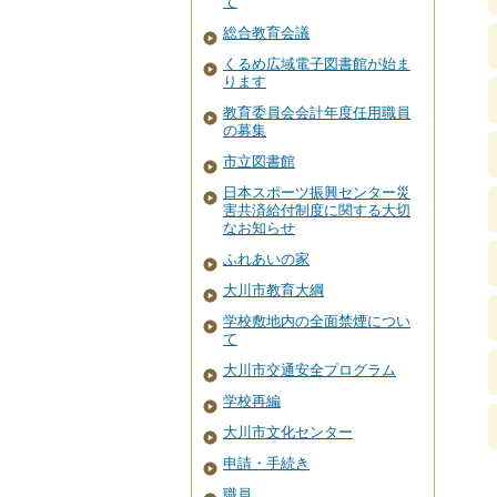
て
総合教育会議
くるめ広域電子図書館が始ま
ります
教育委員会会計年度任用職員
の募集
市立図書館
日本スポーツ振興センター災
害共済給付制度に関する大切
なお知らせ
ふれあいの家
大川市教育大綱
学校敷地内の全面禁煙につい
て
大川市交通安全プログラム
学校再編
大川市文化センター
申請・手続き
職員