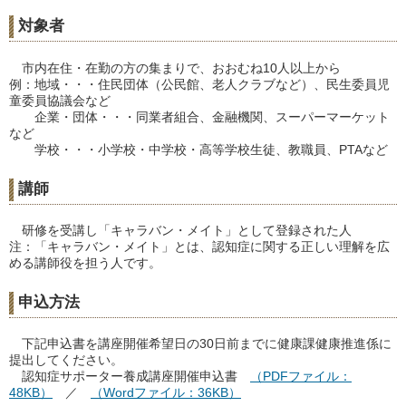
対象者
市内在住・在勤の方の集まりで、おおむね10人以上から
例：地域・・・住民団体（公民館、老人クラブなど）、民生委員児
童委員協議会など
企業・団体・・・同業者組合、金融機関、スーパーマーケット
など
学校・・・小学校・中学校・高等学校生徒、教職員、PTAなど
講師
研修を受講し「キャラバン・メイト」として登録された人
注：「キャラバン・メイト」とは、認知症に関する正しい理解を広
める講師役を担う人です。
申込方法
下記申込書を講座開催希望日の30日前までに健康課健康推進係に
提出してください。
認知症サポーター養成講座開催申込書
（PDFファイル：
48KB）
／
（Wordファイル：36KB）