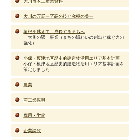
大川市木工産業資料
大川の匠展ー至高の技と究極の美ー
垣根を越えて、成長するまちへ
「大川の駅」事業（まちの賑わいの創出と稼ぐ力の
強化）
小保・榎津地区歴史的建造物活用エリア基本計画
小保・榎津地区歴史的建造物活用エリア基本計画を
策定しました
農業
商工業振興
雇用・労働
企業誘致