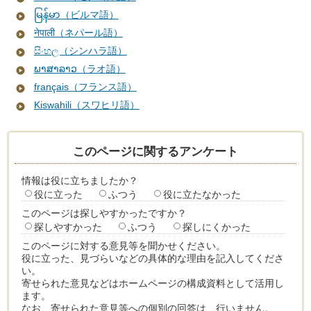
မြန်မာ（ビルマ語）
नेपाली（ネパール語）
සිංහල（シンハラ語）
ພາສາລາວ（ラオ語）
français（フランス語）
Kiswahili（スワヒリ語）
このページに関するアンケート
情報は役に立ちましたか？
役に立った
ふつう
役に立たなかった
このページは探しやすかったですか？
探しやすかった
ふつう
探しにくかった
このページに対する意見等を聞かせください。
役に立った、見づらいなどの具体的な理由を記入してくださ
い。
寄せられた意見などはホームページの構成資料として活用し
ます。
なお、寄せられた意見等への個別の回答は、行いません。