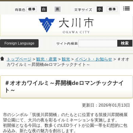
Foreign Language
トップページ
>
観光・産業
>
観光
>
イベント・お知らせ
> ＃オオ
カワイルミ～昇開橋deロマンチックナイト～
＃オオカワイルミ～昇開橋deロマンチックナイ
ト～
更新日：2026年01月13日
市のシンボル「筑後川昇開橋」のたもとに位置する筑後川昇開橋展
望公園にて、大川の夜を彩るイルミネーションを実施します。
初開催となる今回は、数多くのLEDライトが公園一帯を幻想的に包
み込み、新たな夜の魅力を創出します。