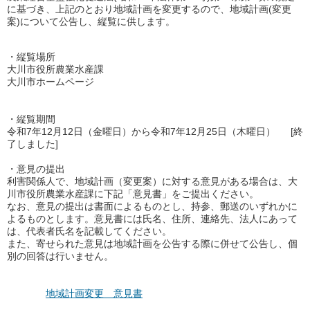
に基づき、上記のとおり地域計画を変更するので、
地域計画(変更
案)について公告し、縦覧に供します。
・縦覧場所
大川市役所農業水産課
大川市ホームページ
・縦覧期間
令和7年12月12日（金曜日）から
令和7年12月25
日（木曜日） [終
了しました]
・意見の提出
利害関係人で、地域計画（変更案）に対する意見がある場合は、大
川市役所農業水産課に下記「意見書」をご提出ください。
なお、意見の提出は書面によるものとし、持参、郵送のいずれかに
よるものとします。意見書には氏名、住所、連絡先、法人にあって
は、代表者氏名を記載してください。
また、寄せられた意見は地域計画を公告する際に併せて公告し、個
別の回答は行いません。
地域計画変更 意見書