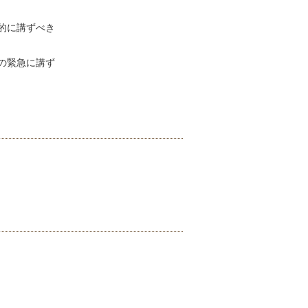
的に講ずべき
の緊急に講ず