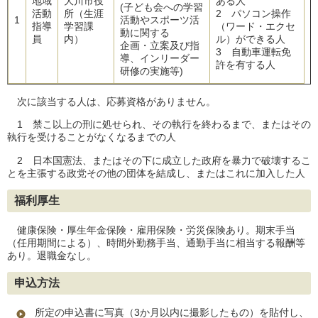
地域
大川市役
ある人
(子ども会への学習
活動
所（生涯
2 パソコン操作
1
活動やスポーツ活
指導
学習課
（ワード・エクセ
動に関する
員
内）
ル）ができる人
企画・立案及び指
3 自動車運転免
導、インリーダー
許を有する人
研修の実施等)
次に該当する人は、応募資格がありません。
1 禁こ以上の刑に処せられ、その執行を終わるまで、またはその
執行を受けることがなくなるまでの人
2 日本国憲法、またはその下に成立した政府を暴力で破壊するこ
とを主張する政党その他の団体を結成し、またはこれに加入した人
福利厚生
健康保険・厚生年金保険・雇用保険・労災保険あり。期末手当
（任用期間による）、時間外勤務手当、通勤手当に相当する報酬等
あり。退職金なし。
申込方法
所定の申込書に写真（3か月以内に撮影したもの）を貼付し、