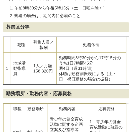
午前8時30分から午後5時15分（土・日曜を除く）
郵送の場合は、期間内に必着のこと
募集区分等
募集人員／
職種
勤務体制
報酬
勤務時間8時30分から17時15分の
地域活
うち1日7時間45分
1人／月額
1
動指導
週4日（週31時間）
158,320円
員
休暇は勤務割振表による（土・
日・祝日勤務の場合は振替）
勤務場所・勤務内容・応募資格
職種
勤務場所
勤務内容
応募資格
青少年の健全育成
1 青少年の健全
活動に関する企画
育成活動に熱意の
立案及び指導等