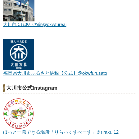
@okwfureai
大川市ふれあいの家
福岡県大川市ふるさと納税【公式】@okwfurusato
大川市公式Instagram
ほっと一息できる場所「りらっくすぺーす」＠riraku.12