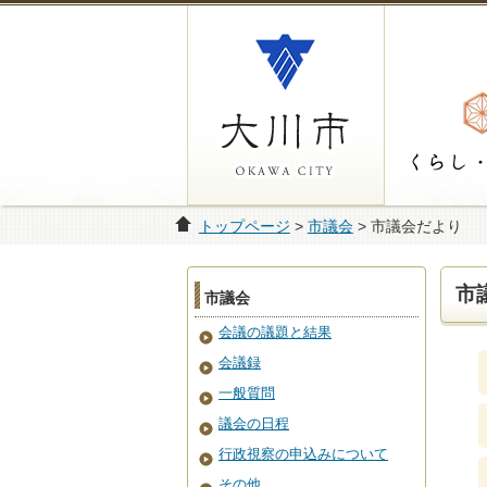
トップページ
>
市議会
> 市議会だより
市
市議会
会議の議題と結果
会議録
一般質問
議会の日程
行政視察の申込みについて
その他