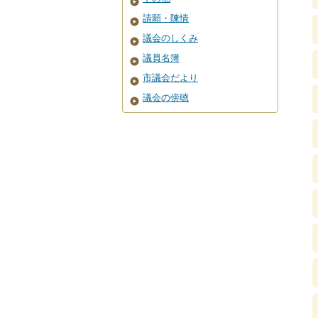
請願・陳情
議会のしくみ
議員名簿
市議会だより
議会の傍聴