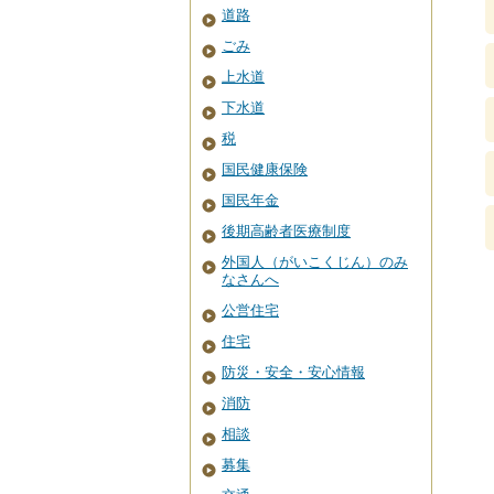
道路
ごみ
上水道
下水道
税
国民健康保険
国民年金
後期高齢者医療制度
外国人（がいこくじん）のみ
なさんへ
公営住宅
住宅
防災・安全・安心情報
消防
相談
募集