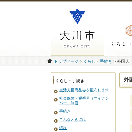
トップページ
>
くらし・手続き
> 外国人
外
くらし・手続き
生活支援商品券を配布します
社会保障・税番号（マイナン
バー）制度
手続き
こんなときには
環境