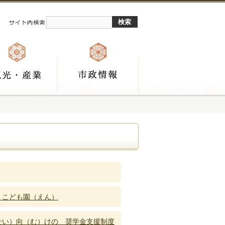
）こども園（えん）
せい）向（む）けの 奨学金支援制度