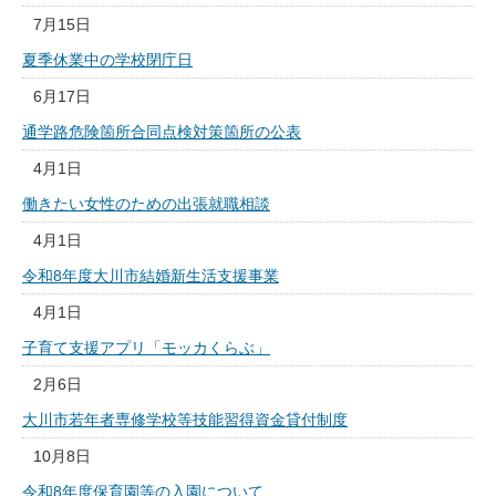
7月15日
夏季休業中の学校閉庁日
6月17日
通学路危険箇所合同点検対策箇所の公表
4月1日
働きたい女性のための出張就職相談
4月1日
令和8年度大川市結婚新生活支援事業
4月1日
子育て支援アプリ「モッカくらぶ」
2月6日
大川市若年者専修学校等技能習得資金貸付制度
10月8日
令和8年度保育園等の入園について