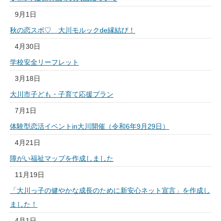
9月1日
秋の恋スポ♡ 大川モルックde縁結び！
4月30日
学校安全リーフレット
3月18日
大川市子ども・子育て応援プラン
7月1日
体験型恋活イベントin大川開催（令和6年9月29日）
4月21日
障がい福祉マップを作成しました
11月19日
「大川っ子の健やかな成長のために新安心ネット宣言」を作成し
ました！
4月1日