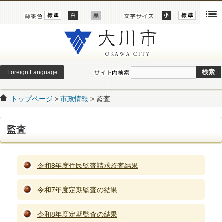
Foreign Language
トップページ
>
市政情報
> 監査
監査
令和8年度住民監査請求監査結果
令和7年度定期監査の結果
令和8年度定期監査の結果