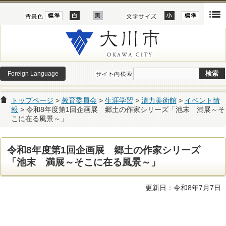
Foreign Language
トップページ
>
教育委員会
>
生涯学習
>
清力美術館
>
イベント情
報
> 令和8年度第1回企画展 郷土の作家シリーズ「池末 満展～そ
こに在る風景～」
令和8年度第1回企画展 郷土の作家シリーズ
「池末 満展～そこに在る風景～」
更新日：令和8年7月7日