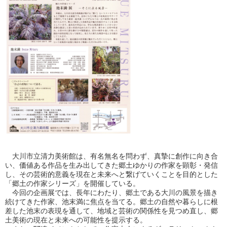
大川市立清力美術館は、有名無名を問わず、真摯に創作に向き合
い、価値ある作品を生み出してきた郷土ゆかりの作家を顕彰・発信
し、その芸術的意義を現在と未来へと繋げていくことを目的とした
「郷土の作家シリーズ」を開催している。
今回の企画展では、長年にわたり、郷土である大川の風景を描き
続けてきた作家、池末満に焦点を当てる。郷土の自然や暮らしに根
差した池末の表現を通して、地域と芸術の関係性を見つめ直し、郷
土美術の現在と未来への可能性を提示する。