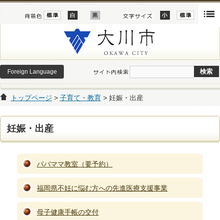
Foreign Language
トップページ
>
子育て・教育
> 妊娠・出産
妊娠・出産
パパママ教室（要予約）
福岡県不妊に悩む方への先進医療支援事業
母子健康手帳の交付