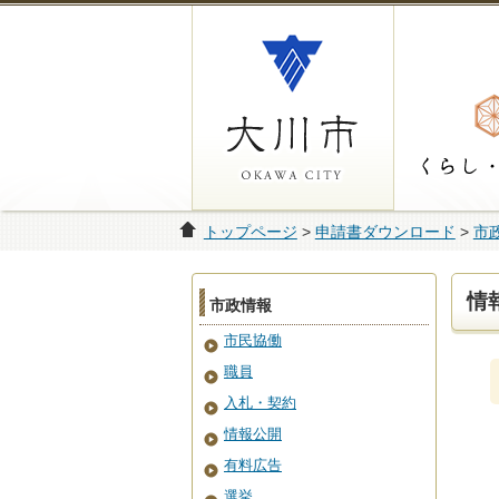
トップページ
>
申請書ダウンロード
>
市
情
市政情報
市民協働
職員
入札・契約
情報公開
有料広告
選挙