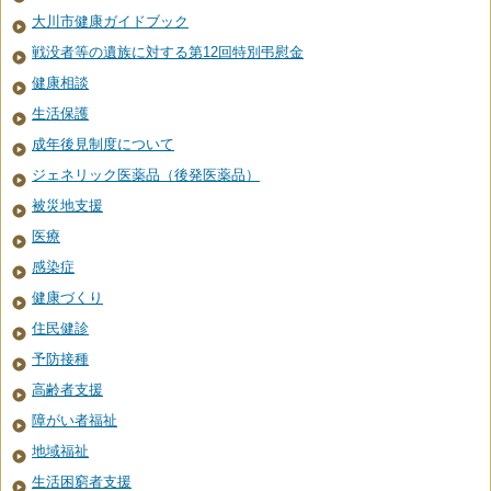
大川市健康ガイドブック
戦没者等の遺族に対する第12回特別弔慰金
健康相談
生活保護
成年後見制度について
ジェネリック医薬品（後発医薬品）
被災地支援
医療
感染症
健康づくり
住民健診
予防接種
高齢者支援
障がい者福祉
地域福祉
生活困窮者支援