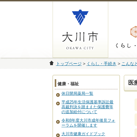
トップページ
>
くらし・手続き
>
こんな
医
健康・福祉
休日開局薬局一覧
平成25年生活保護基準訴訟最
高裁判決を踏まえた保護費等
の追加給付について
令和8年度大川市成年後見フォ
ーラムを開催します
大川市健康ガイドブック