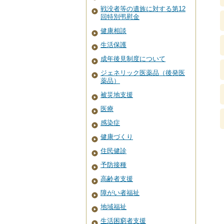
戦没者等の遺族に対する第12
回特別弔慰金
健康相談
生活保護
成年後見制度について
ジェネリック医薬品（後発医
薬品）
被災地支援
医療
感染症
健康づくり
住民健診
予防接種
高齢者支援
障がい者福祉
地域福祉
生活困窮者支援