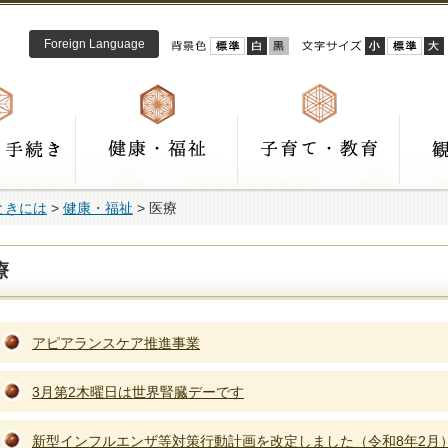
Foreign Language
ときには
>
健康・福祉
> 医療
療
アピアランスケア推進事業
3月第2木曜日は世界腎臓デーです
新型インフルエンザ等対策行動計画を改定しました（令和8年2月