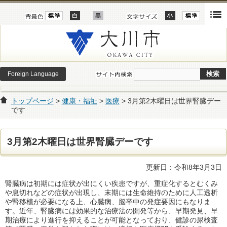
Foreign Language
トップページ
>
健康・福祉
>
医療
> 3月第2木曜日は世界腎臓デー
です
3月第2木曜日は世界腎臓デーです
更新日：令和8年3月3日
腎臓病は初期には症状が出にくい疾患ですが、重症化するとむくみ
や息切れなどの症状が出現し、末期には生命維持のために人工透析
や腎移植が必要になる上、心臓病、脳卒中の発症要因にもなりま
す。近年、腎臓病には効果的な治療法の開発等から、早期発見、早
期治療により進行を抑えることが可能となっており、健診の尿検査