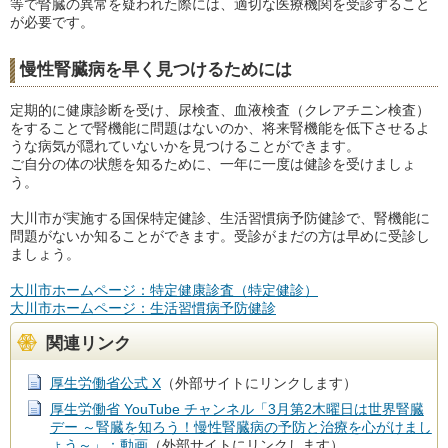
等で腎臓の異常を疑われた際には、適切な医療機関を受診すること
が必要です。
慢性腎臓病を早く見つけるためには
定期的に健康診断を受け、尿検査、血液検査（クレアチニン検査）
をすることで腎機能に問題はないのか、将来腎機能を低下させるよ
うな病気が隠れていないかを見つけることができます。
ご自分の体の状態を知るために、一年に一度は健診を受けましょ
う。
大川市が実施する国保特定健診、生活習慣病予防健診で、腎機能に
問題がないか知ることができます。受診がまだの方は早めに受診し
ましょう。
大川市ホームページ：特定健康診査（特定健診）
大川市ホームページ：生活習慣病予防健診
関連リンク
厚生労働省公式 X
（外部サイトにリンクします）
厚生労働省 YouTube チャンネル「3月第2木曜日は世界腎臓
デー ～腎臓を知ろう！慢性腎臓病の予防と治療を心がけまし
ょう～」：動画
（外部サイトにリンクします）